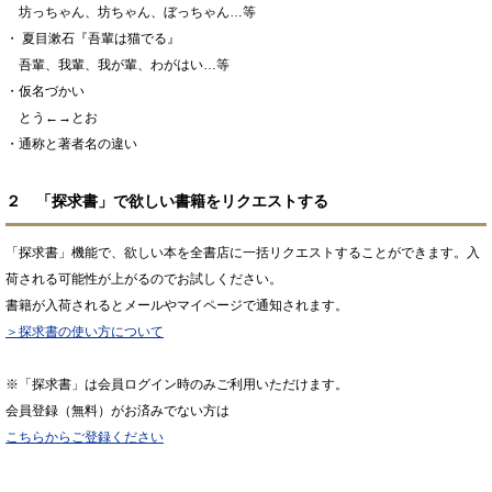
坊っちゃん、坊ちゃん、ぼっちゃん…等
・ 夏目漱石『吾輩は猫でる』
吾輩、我輩、我が輩、わがはい…等
・仮名づかい
とう←→とお
・通称と著者名の違い
２ 「探求書」で欲しい書籍をリクエストする
「探求書」機能で、欲しい本を全書店に一括リクエストすることができます。入
荷される可能性が上がるのでお試しください。
書籍が入荷されるとメールやマイページで通知されます。
＞探求書の使い方について
※「探求書」は会員ログイン時のみご利用いただけます。
会員登録（無料）がお済みでない方は
こちらからご登録ください