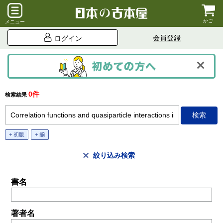
かご
メニュー
会員登録
ログイン
0件
検索結果
+ 初版
+ 揃
絞り込み検索
書名
著者名