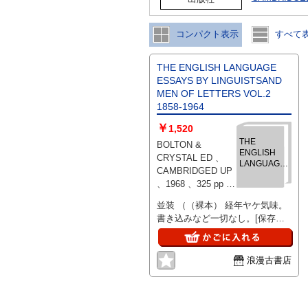
コンパクト表示
すべて
THE ENGLISH LANGUAGE
ESSAYS BY LINGUISTSAND
MEN OF LETTERS VOL.2
1858-1964
￥
1,520
THE
BOLTON &
ENGLISH
CRYSTAL ED 、
LANGUAGE
CAMBRIDGED UP
ESSAYS BY
、1968 、325 pp 、
LINGUISTSAND
21cm
MEN OF
並装 （（裸本） 経年ヤケ気味。
LETTERS
書き込みなど一切なし。[保存状
VOL.2 1858-
1964
態;やや良]
浪漫古書店