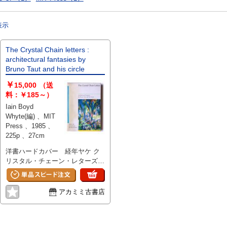
表示
The Crystal Chain letters :
architectural fantasies by
Bruno Taut and his circle
￥
15,000
（送
料：￥185～）
Iain Boyd
Whyte(編) 、MIT
Press 、1985 、
225p 、27cm
洋書ハードカバー 経年ヤケ ク
リスタル・チェーン・レターズ
（Die glaserne Kette）」は、ブ
ルーノ・タウトが1919年から
1920年にかけて始めたユートピ
アカミミ古書店
ア通信で、志を同じくする建築家
や芸術家が未来の建築のあるべき
姿について意見を交換した書簡