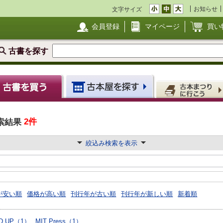
お知らせ
文字サイズ
会員登録
マイページ
買い
古書を探す
2件
索結果
絞込み検索を表示
が安い順
価格が高い順
刊行年が古い順
刊行年が新しい順
新着順
D UP（1）
MIT Press（1）