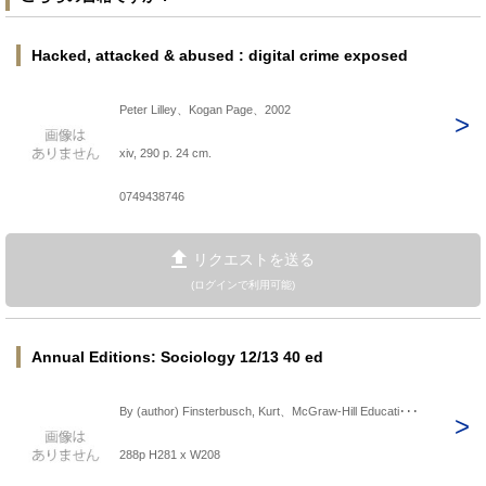
Hacked, attacked & abused : digital crime exposed
Peter Lilley、Kogan Page、2002
xiv, 290 p. 24 cm.
0749438746
リクエストを送る
(ログインで利用可能)
Annual Editions: Sociology 12/13 40 ed
By (author) Finsterbusch, Kurt、McGraw-Hill Educati･･･
288p H281 x W208