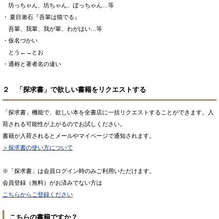
坊っちゃん、坊ちゃん、ぼっちゃん…等
・ 夏目漱石『吾輩は猫でる』
吾輩、我輩、我が輩、わがはい…等
・仮名づかい
とう←→とお
・通称と著者名の違い
２ 「探求書」で欲しい書籍をリクエストする
「探求書」機能で、欲しい本を全書店に一括リクエストすることができます。入
荷される可能性が上がるのでお試しください。
書籍が入荷されるとメールやマイページで通知されます。
＞探求書の使い方について
※「探求書」は会員ログイン時のみご利用いただけます。
会員登録（無料）がお済みでない方は
こちらからご登録ください
こちらの書籍ですか？