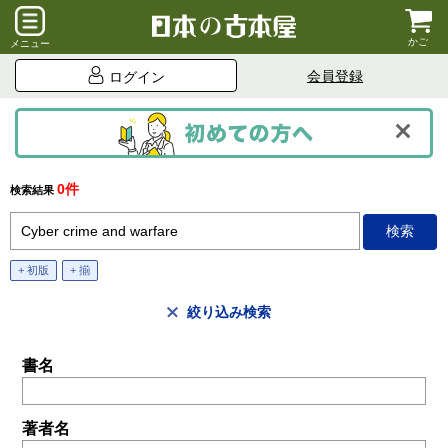
かご
メニュー
会員登録
ログイン
0件
検索結果
+ 初版
+ 揃
絞り込み検索
書名
著者名