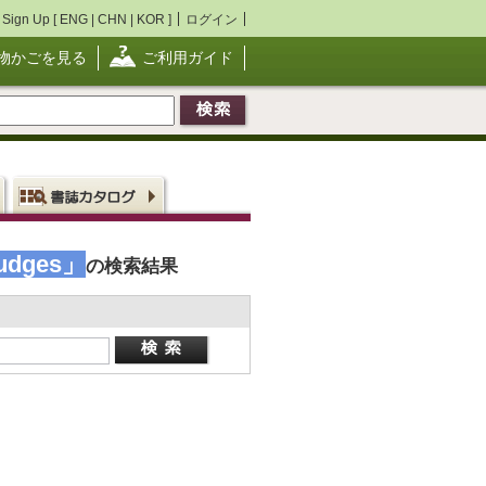
Sign Up [
ENG
|
CHN
|
KOR
]
ログイン
物かごを見る
ご利用ガイド
sludges」
の検索結果