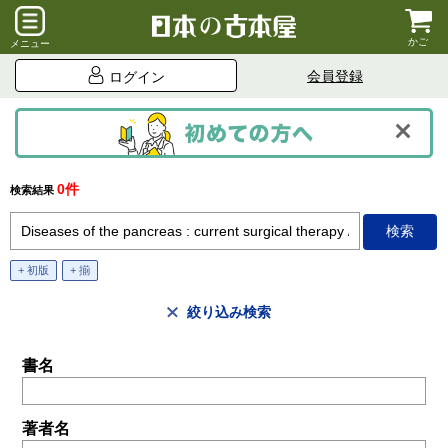
かご
メニュー
会員登録
ログイン
0件
検索結果
+ 初版
+ 揃
絞り込み検索
書名
著者名