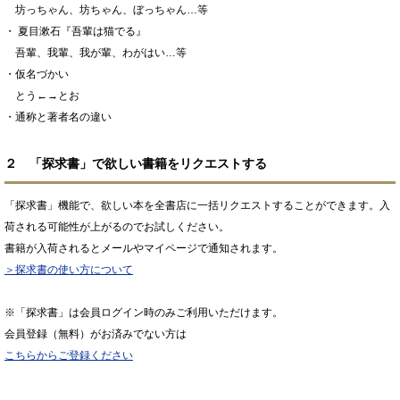
坊っちゃん、坊ちゃん、ぼっちゃん…等
・ 夏目漱石『吾輩は猫でる』
吾輩、我輩、我が輩、わがはい…等
・仮名づかい
とう←→とお
・通称と著者名の違い
２ 「探求書」で欲しい書籍をリクエストする
「探求書」機能で、欲しい本を全書店に一括リクエストすることができます。入
荷される可能性が上がるのでお試しください。
書籍が入荷されるとメールやマイページで通知されます。
＞探求書の使い方について
※「探求書」は会員ログイン時のみご利用いただけます。
会員登録（無料）がお済みでない方は
こちらからご登録ください