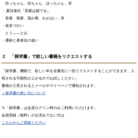
坊っちゃん、坊ちゃん、ぼっちゃん…等
・ 夏目漱石『吾輩は猫でる』
吾輩、我輩、我が輩、わがはい…等
・仮名づかい
とう←→とお
・通称と著者名の違い
２ 「探求書」で欲しい書籍をリクエストする
「探求書」機能で、欲しい本を全書店に一括リクエストすることができます。入
荷される可能性が上がるのでお試しください。
書籍が入荷されるとメールやマイページで通知されます。
＞探求書の使い方について
※「探求書」は会員ログイン時のみご利用いただけます。
会員登録（無料）がお済みでない方は
こちらからご登録ください