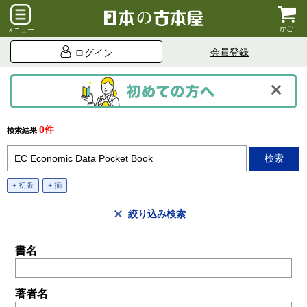
かご
メニュー
会員登録
ログイン
0件
検索結果
+ 初版
+ 揃
絞り込み検索
書名
著者名