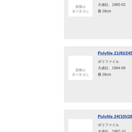
大成社、1985-02
冊 28cm
Polyfile 21(8)(24
ポリファイル
大成社、1984-08
冊 28cm
Polyfile 24(10)(2
ポリファイル
大成社、1987-10