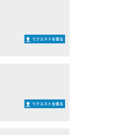
リクエストを送る
リクエストを送る