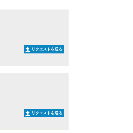
リクエストを送る
リクエストを送る