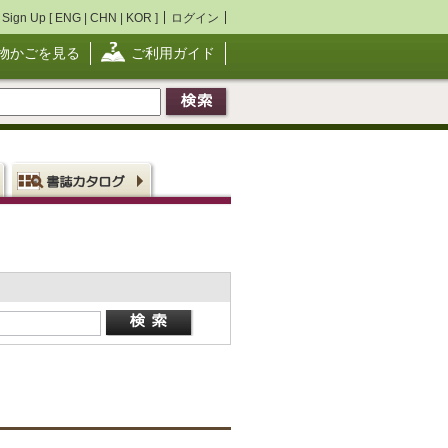
Sign Up [
ENG
|
CHN
|
KOR
]
ログイン
物かごを見る
ご利用ガイド