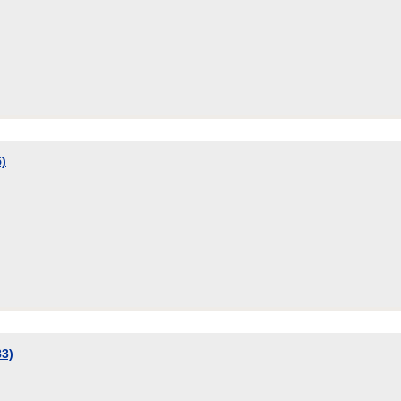
5)
83)