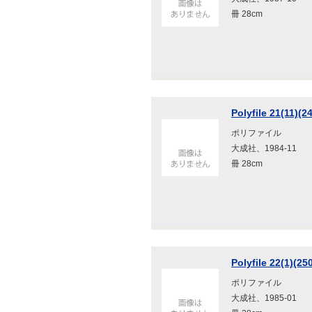
冊 28cm
Polyfile 21(11)(2
ポリファイル
大成社、1984-11
冊 28cm
Polyfile 22(1)(25
ポリファイル
大成社、1985-01