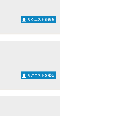
リクエストを送る
リクエストを送る