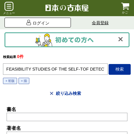
かご
メニュー
会員登録
ログイン
0件
検索結果
+ 初版
+ 揃
絞り込み検索
書名
著者名