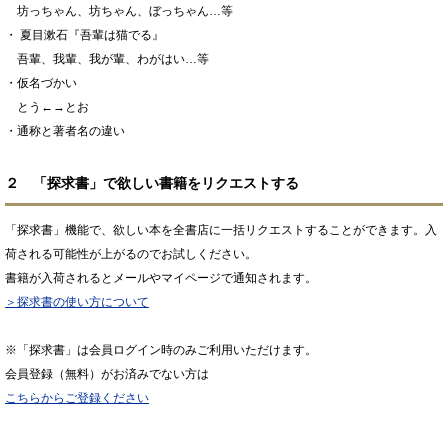
坊っちゃん、坊ちゃん、ぼっちゃん…等
・ 夏目漱石『吾輩は猫でる』
吾輩、我輩、我が輩、わがはい…等
・仮名づかい
とう←→とお
・通称と著者名の違い
２ 「探求書」で欲しい書籍をリクエストする
「探求書」機能で、欲しい本を全書店に一括リクエストすることができます。入
荷される可能性が上がるのでお試しください。
書籍が入荷されるとメールやマイページで通知されます。
＞探求書の使い方について
※「探求書」は会員ログイン時のみご利用いただけます。
会員登録（無料）がお済みでない方は
こちらからご登録ください