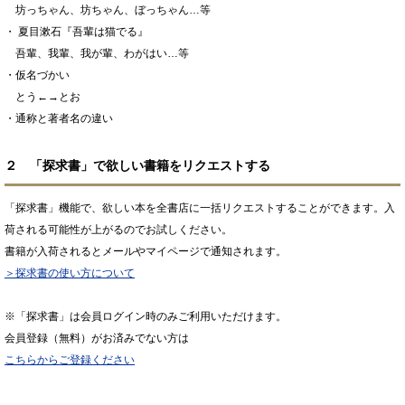
坊っちゃん、坊ちゃん、ぼっちゃん…等
・ 夏目漱石『吾輩は猫でる』
吾輩、我輩、我が輩、わがはい…等
・仮名づかい
とう←→とお
・通称と著者名の違い
２ 「探求書」で欲しい書籍をリクエストする
「探求書」機能で、欲しい本を全書店に一括リクエストすることができます。入
荷される可能性が上がるのでお試しください。
書籍が入荷されるとメールやマイページで通知されます。
＞探求書の使い方について
※「探求書」は会員ログイン時のみご利用いただけます。
会員登録（無料）がお済みでない方は
こちらからご登録ください