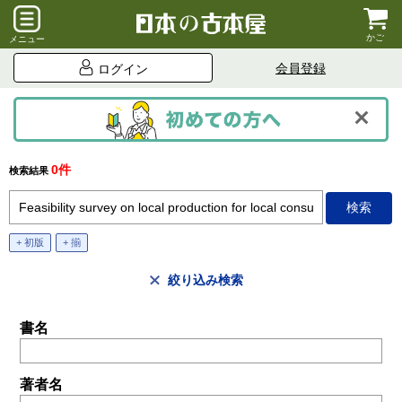
かご
メニュー
会員登録
ログイン
0件
検索結果
+ 初版
+ 揃
絞り込み検索
書名
著者名