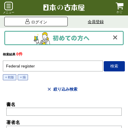
かご
メニュー
会員登録
ログイン
0件
検索結果
+ 初版
+ 揃
絞り込み検索
書名
著者名