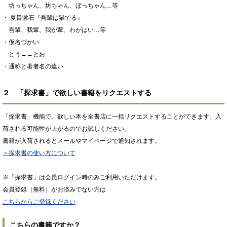
坊っちゃん、坊ちゃん、ぼっちゃん…等
・ 夏目漱石『吾輩は猫でる』
吾輩、我輩、我が輩、わがはい…等
・仮名づかい
とう←→とお
・通称と著者名の違い
２ 「探求書」で欲しい書籍をリクエストする
「探求書」機能で、欲しい本を全書店に一括リクエストすることができます。入
荷される可能性が上がるのでお試しください。
書籍が入荷されるとメールやマイページで通知されます。
＞探求書の使い方について
※「探求書」は会員ログイン時のみご利用いただけます。
会員登録（無料）がお済みでない方は
こちらからご登録ください
こちらの書籍ですか？