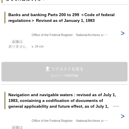
Banks and banking Parts 200 to 299 ＜Code of federal
regulations＞ Revised as of January 1, 1983
Office of the Federal Register National Archives a･･･
v. 24 cm
リクエストを送る
(ログインで利用可能)
Navigation and navigable waters : revised as of July 1,
1983, containing a codification of documents of
general applicability and future effect, as of July 1,
1983, with ancillaries pt. 200 to end ＜Code of federal
regulations＞
Office of the Federal Register National Archives a･･･