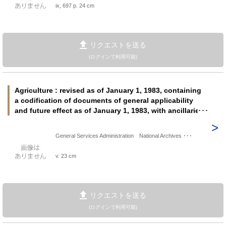
ix, 697 p. 24 cm
リクエストを送る
(ログインで利用可能)
Agriculture : revised as of January 1, 1983, containing
a codification of documents of general applicability
and future effect as of January 1, 1983, with ancillaries
pt. 400-699 ＜Code of federal regulations＞
General Services Administration National Archives ･･･
v. 23 cm
リクエストを送る
(ログインで利用可能)