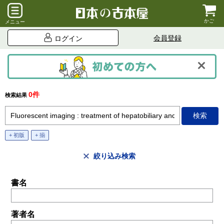
かご
メニュー
会員登録
ログイン
0件
検索結果
+ 初版
+ 揃
絞り込み検索
書名
著者名