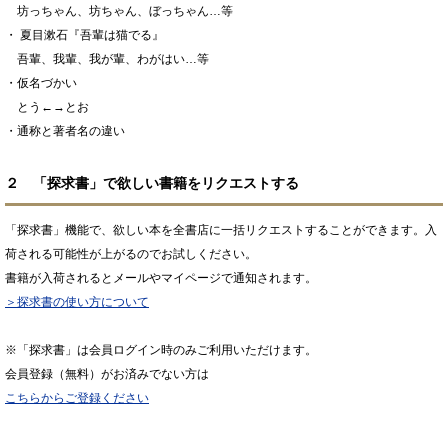
坊っちゃん、坊ちゃん、ぼっちゃん…等
・ 夏目漱石『吾輩は猫でる』
吾輩、我輩、我が輩、わがはい…等
・仮名づかい
とう←→とお
・通称と著者名の違い
２ 「探求書」で欲しい書籍をリクエストする
「探求書」機能で、欲しい本を全書店に一括リクエストすることができます。入
荷される可能性が上がるのでお試しください。
書籍が入荷されるとメールやマイページで通知されます。
＞探求書の使い方について
※「探求書」は会員ログイン時のみご利用いただけます。
会員登録（無料）がお済みでない方は
こちらからご登録ください