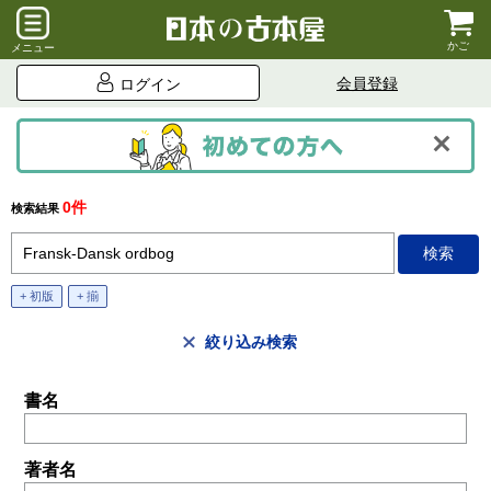
かご
メニュー
会員登録
ログイン
0件
検索結果
+ 初版
+ 揃
絞り込み検索
書名
著者名