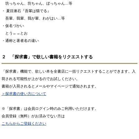
坊っちゃん、坊ちゃん、ぼっちゃん…等
・ 夏目漱石『吾輩は猫でる』
吾輩、我輩、我が輩、わがはい…等
・仮名づかい
とう←→とお
・通称と著者名の違い
２ 「探求書」で欲しい書籍をリクエストする
「探求書」機能で、欲しい本を全書店に一括リクエストすることができます。入
荷される可能性が上がるのでお試しください。
書籍が入荷されるとメールやマイページで通知されます。
＞探求書の使い方について
※「探求書」は会員ログイン時のみご利用いただけます。
会員登録（無料）がお済みでない方は
こちらからご登録ください