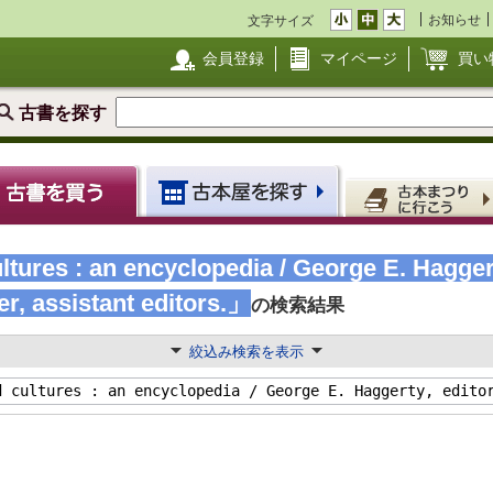
お知らせ
文字サイズ
会員登録
マイページ
買い
古書を探す
tures : an encyclopedia / George E. Haggert
r, assistant editors.」
の検索結果
絞込み検索を表示