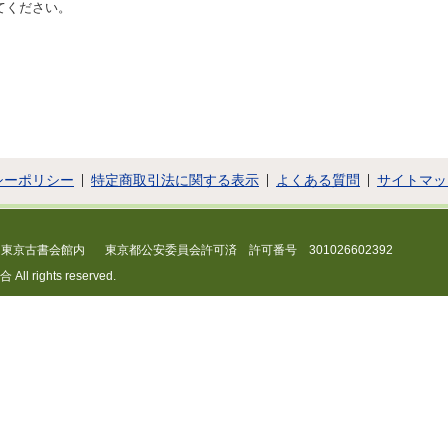
てください。
シーポリシー
特定商取引法に関する表示
よくある質問
サイトマッ
 東京古書会館内
東京都公安委員会許可済 許可番号 301026602392
 rights reserved.