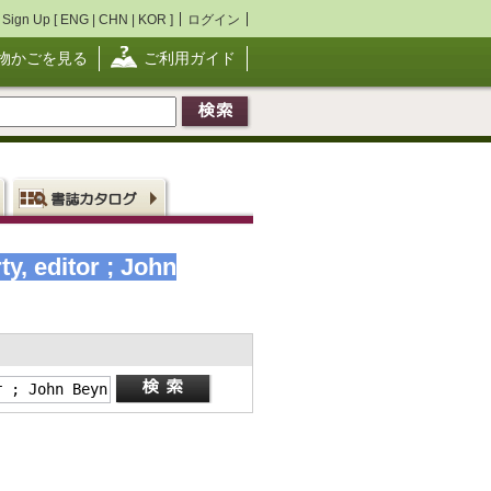
Sign Up [
ENG
|
CHN
|
KOR
]
ログイン
物かごを見る
ご利用ガイド
y, editor ; John