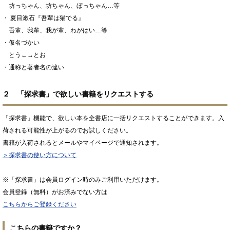
坊っちゃん、坊ちゃん、ぼっちゃん…等
・ 夏目漱石『吾輩は猫でる』
吾輩、我輩、我が輩、わがはい…等
・仮名づかい
とう←→とお
・通称と著者名の違い
２ 「探求書」で欲しい書籍をリクエストする
「探求書」機能で、欲しい本を全書店に一括リクエストすることができます。入
荷される可能性が上がるのでお試しください。
書籍が入荷されるとメールやマイページで通知されます。
＞探求書の使い方について
※「探求書」は会員ログイン時のみご利用いただけます。
会員登録（無料）がお済みでない方は
こちらからご登録ください
こちらの書籍ですか？