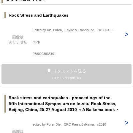
Rock Stress and Earthquakes
Edited by Xie, Furen、Taylor & Francis Inc、2011.03.･･･
892p
9780203836101
リクエストを送る
(ログインで利用可能)
Rock stress and earthquakes : proceedings of the
fifth International Symposium on In-situ Rock Stress,
Beijing, China, 25-27 August 2010 ＜A Balkema book＞
edited by Furen Xie、CRC Press/Balkema、c2010