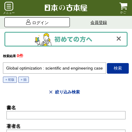
かご
メニュー
会員登録
ログイン
0件
検索結果
+ 初版
+ 揃
絞り込み検索
書名
著者名