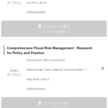
xvi, 877 p. 26 cm
9780415601658
リクエストを送る
(ログインで利用可能)
Comprehensive Flood Risk Management : Research
for Policy and Practice
Research for Policy and Practice
Edited by Klijn, Frans; Edited by Schweckendiek, T･･･
460p H246 x W174
9780415621441
リクエストを送る