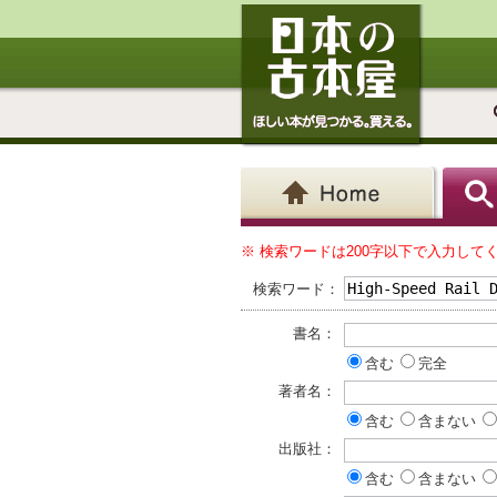
※ 検索ワードは200字以下で入力して
検索ワード：
書名：
含む
完全
著者名：
含む
含まない
出版社：
含む
含まない