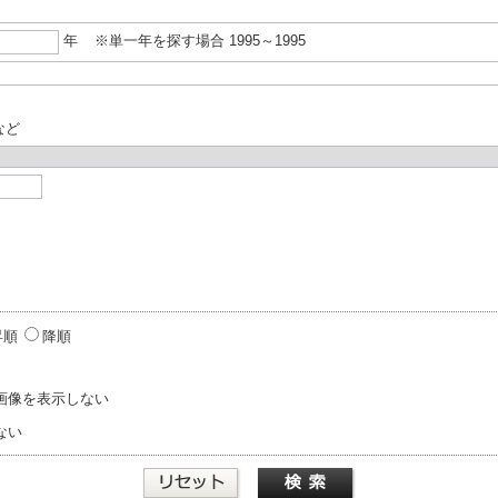
年
※単一年を探す場合 1995～1995
など
昇順
降順
画像を表示しない
ない