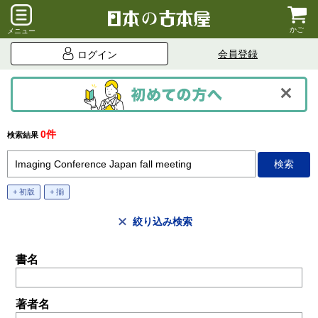
かご
メニュー
会員登録
ログイン
0件
検索結果
+ 初版
+ 揃
絞り込み検索
書名
著者名