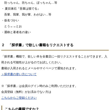
坊っちゃん、坊ちゃん、ぼっちゃん…等
・ 夏目漱石『吾輩は猫でる』
吾輩、我輩、我が輩、わがはい…等
・仮名づかい
とう←→とお
・通称と著者名の違い
２ 「探求書」で欲しい書籍をリクエストする
「探求書」機能で、欲しい本を全書店に一括リクエストすることができます。入
荷される可能性が上がるのでお試しください。
書籍が入荷されるとメールやマイページで通知されます。
＞探求書の使い方について
※「探求書」は会員ログイン時のみご利用いただけます。
会員登録（無料）がお済みでない方は
こちらからご登録ください
こちらの書籍ですか？