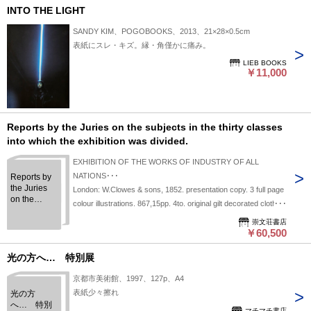
INTO THE LIGHT
SANDY KIM、POGOBOOKS、2013、21×28×0.5cm
表紙にスレ・キズ。縁・角僅かに痛み。
LIEB BOOKS
￥11,000
Reports by the Juries on the subjects in the thirty classes
into which the exhibition was divided.
EXHIBITION OF THE WORKS OF INDUSTRY OF ALL
NATIONS･･･
Reports by
the Juries
London: W.Clowes & sons, 1852. presentation copy. 3 full page
on the
colour illustrations. 867,15pp. 4to. original gilt decorated cloth.
subjects in
all edge gilt. sl.light spotted. inner joint cracked.
the thirty
崇文荘書店
￥60,500
classes into
which the
exhibition
光の方へ… 特別展
was divided.
京都市美術館、1997、127p、A4
表紙少々擦れ
光の方
へ… 特別
マチマチ書店