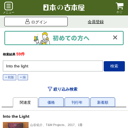
かご
メニュー
会員登録
ログイン
59件
検索結果
+ 初版
+ 揃
絞り込み検索
関連度
価格
刊行年
新着順
Into the Light
山谷佑介、T&M Projects、2017、1冊