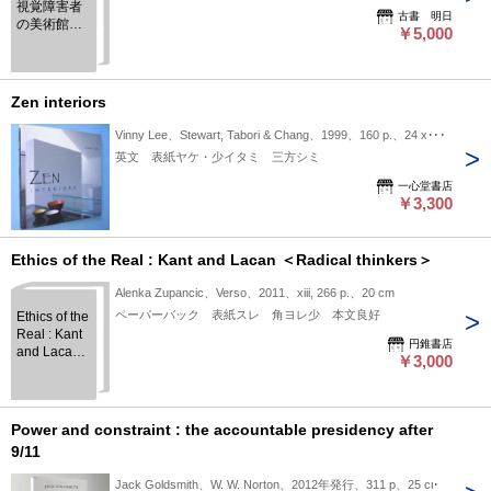
視覚障害者
When He
古書 明日
の美術館・
Asks, What
￥5,000
博物館アク
Is Virtue?
セス
(検索用、プ
ラトンのメ
ノン ソク
Zen interiors
ラテス)
Vinny Lee、Stewart, Tabori & Chang、1999、160 p.、24 x･･･
英文 表紙ヤケ・少イタミ 三方シミ
一心堂書店
￥3,300
Ethics of the Real : Kant and Lacan ＜Radical thinkers＞
Alenka Zupancic、Verso、2011、xiii, 266 p.、20 cm
ペーパーバック 表紙スレ 角ヨレ少 本文良好
Ethics of the
Real : Kant
円錐書店
and Lacan
￥3,000
＜Radical
thinkers＞
Power and constraint : the accountable presidency after
9/11
Jack Goldsmith、W. W. Norton、2012年発行、311 p、25 cm