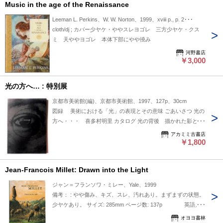
Music in the age of the Renaissance
Leeman L. Perkins、W. W. Norton、1999、xviii p., p. 2･･･
cloth/dj ; カバー少ヤケ・ややスレヨゴレ 三方少ヤケ・クス
ミ 天ややヨゴレ 本体下部にやや撓み
河野書店
￥3,000
光の方へ… : 特別展
京都市美術館(編)、京都市美術館、1997、127p、30cm
図録 美術における「光」の表現とその意味 ごあいさつ 光の
方へ・・・ 喜多村明里 カタログ 光の背後 描かれた影と描
かれた夜 光のヴォリューム 素描と光 光と色彩 絵の具の輝
アカミミ古書店
き 光と構築 光とメカニズム 光の幕間 宮島達男、光のパッ
￥1,800
サージュ 光と視覚 光の経験とその記録 光の語り 主題と光
光のゆくえ 物質／反復／拡散 作家略歴 作品リスト 謝辞
Jean-Francois Millet: Drawn into the Light
ジャン＝フランソワ・ミレー、Yale、1999
備考： : やや傷み、キズ、スレ、汚れあり。まずまずの状態。
少ヤケあり。 サイズ: 285mm ページ数: 137p 英語／
ハードカバー
オヨヨ書林