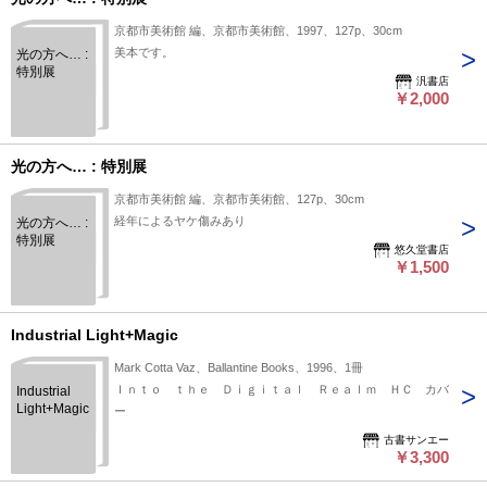
京都市美術館 編、京都市美術館、1997、127p、30cm
美本です。
光の方へ… :
特別展
汎書店
￥2,000
光の方へ… : 特別展
京都市美術館 編、京都市美術館、127p、30cm
経年によるヤケ傷みあり
光の方へ… :
特別展
悠久堂書店
￥1,500
Industrial Light+Magic
Mark Cotta Vaz、Ballantine Books、1996、1冊
Ｉｎｔｏ ｔｈｅ Ｄｉｇｉｔａｌ Ｒｅａｌｍ ＨＣ カバ
Industrial
Light+Magic
ー
古書サンエー
￥3,300