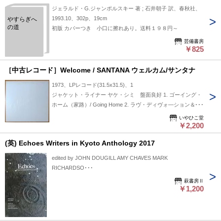
ジェラルド・G.ジャンポルスキー 著 ; 石井朝子 訳、春秋社、
1993.10、302p、19cm
やすらぎへ
の道
初版 カバーつき 小口に擦れあり。送料１９８円～
芸備書房
￥825
［中古レコード］Welcome / SANTANA ウェルカム/サンタナ
1973、LPレコード(31.5x31.5)、1
ジャケット・ライナー ヤケ・シミ 盤面良好 1. ゴーイング・
ホーム（家路）/ Going Home 2. ラヴ・ディヴォ―ション＆サ
レンダー/ Love, Devotion & Surrender 3. ソウサリートのサン
いやひこ堂
バ / Samba De Sausalito 4. 君の瞳 / When I Look Into Your
￥2,200
Eyes 5. 輝ける光 / Yours is the Light 6. 母なるアフリカ /
(英) Echoes Writers in Kyoto Anthology 2017
Mother Africa 7. 聖なる光 / Light of Life 8. フレーム・スカイ /
Flame Sky 9. ウェルカム / Welcome
edited by JOHN DOUGILL AMY CHAVES MARK
RICHARDSO･･･
萩書房Ⅱ
￥1,200