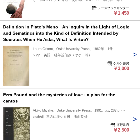
ノースブックセンター
￥1,459
Definition in Plato's Meno An Inquiry in the Light of Logic
and Sematincs into the Kind of Definition Intended by
Socrates When He Asks, What Is Virtue?
Laura Grimm、Oslo University Press、1962年、1冊
53pp・英語 経年並傷み（ヤケ・等）
ケルン書房
￥3,000
Ezra Pound and the mysteries of love : a plan for the
cantos
Akiko Miyake、Duke University Press、1991、xx, 287 p.･･･
cloth/dj ; 三方に埃シミ斑 版面良好
河野書店
￥2,500