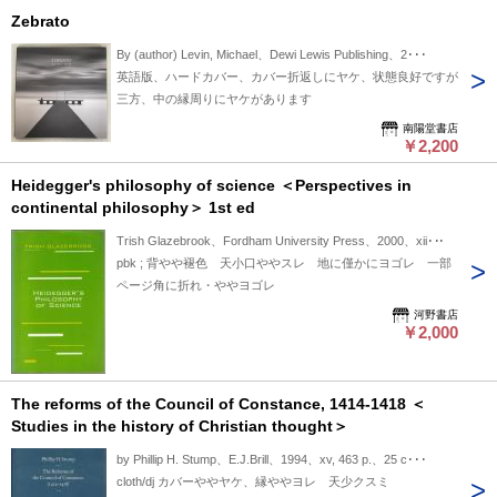
Zebrato
By (author) Levin, Michael、Dewi Lewis Publishing、2･･･
英語版、ハードカバー、カバー折返しにヤケ、状態良好ですが
三方、中の縁周りにヤケがあります
南陽堂書店
￥2,200
Heidegger's philosophy of science ＜Perspectives in
continental philosophy＞ 1st ed
Trish Glazebrook、Fordham University Press、2000、xii･･･
pbk ; 背やや褪色 天小口ややスレ 地に僅かにヨゴレ 一部
ページ角に折れ・ややヨゴレ
河野書店
￥2,000
The reforms of the Council of Constance, 1414-1418 ＜
Studies in the history of Christian thought＞
by Phillip H. Stump、E.J.Brill、1994、xv, 463 p.、25 c･･･
cloth/dj カバーややヤケ、縁ややヨレ 天少クスミ