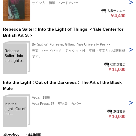
サイン入 初版 ハードカバー
古書サンエー
￥4,400
Rebecca Salter : Into the Light of Things ＜Yale Center for
British Art S.＞
By (author) Forrester, Gillian、Yale University Pre･･･
英文 ハードバック ジャケット付 本冊・本文とも状態良好
Rebecca
Salter : Into
です。
the Light of
弘南堂書店
Things ＜
￥11,000
Yale Center
for British Art
S.＞
Into the Light : Out of the Darkness : The Art of the Black
Male
Vega、1996
Vega Press, 57 英語版 カバー
Into the
Light : Out of
夏目書房
the
￥10,000
Darkness :
The Art of
the Black
Male
光の方へ… : 特別展