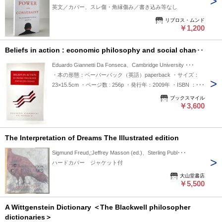
英文／カバー、スレ傷・角縁傷み／書き込み等なし
リブロス・ムンド
￥1,200
Beliefs in action : economic philosophy and social change
Eduardo Giannetti Da Fonseca、Cambridge University ･･･
・本の形態：ペーパーバック（英語）paperback ・サイズ：
23×15.5cm ・ページ数 : 256p ・発行年：2009年 ・ISBN ：
9780521100601 ◆本の状態：（英語）paperback,非常に良
ブックスマイル
い。
￥3,600
The Interpretation of Dreams The Illustrated edition
Sigmund Freud,;Jeffrey Masson (ed.)、Sterling Publ･･･
ハードカバー ジャケット付
大山堂書店
￥5,500
A Wittgenstein Dictionary ＜The Blackwell philosopher
dictionaries＞