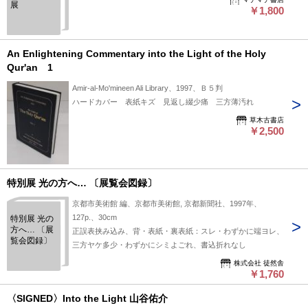
展
￥1,800
An Enlightening Commentary into the Light of the Holy
Qur'an 1
Amir-al-Mo'mineen Ali Library、1997、Ｂ５判
ハードカバー 表紙キズ 見返し綴少痛 三方薄汚れ
草木古書店
￥2,500
特別展 光の方へ… 〔展覧会図録〕
京都市美術館 編、京都市美術館, 京都新聞社、1997年、
127p.、30cm
特別展 光の
方へ… 〔展
正誤表挟み込み、背・表紙・裏表紙：スレ・わずかに端ヨレ、
覧会図録〕
三方ヤケ多少・わずかにシミよごれ、書込折れなし
株式会社 徒然舎
￥1,760
〈SIGNED〉Into the Light 山谷佑介