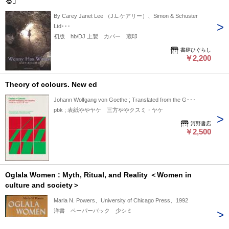
る」
By Carey Janet Lee （J.L.ケアリー）、Simon & Schuster
Ltd･･･
初版 hb/DJ 上製 カバー 蔵印
書肆ひぐらし
￥2,200
Theory of colours. New ed
Johann Wolfgang von Goethe ; Translated from the G･･･
pbk ; 表紙ややヤケ 三方ややクスミ・ヤケ
河野書店
￥2,500
Oglala Women : Myth, Ritual, and Reality ＜Women in
culture and society＞
Marla N. Powers、University of Chicago Press、1992
洋書 ペーパーバック 少シミ
山吹書房