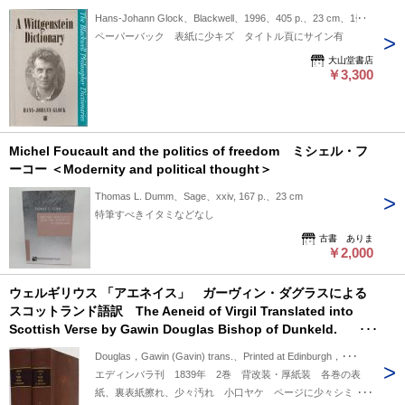
Hans-Johann Glock、Blackwell、1996、405 p.、23 cm、1冊
ペーパーバック 表紙に少キズ タイトル頁にサイン有
大山堂書店
￥3,300
Michel Foucault and the politics of freedom ミシェル・フ
ーコー ＜Modernity and political thought＞
Thomas L. Dumm、Sage、xxiv, 167 p.、23 cm
特筆すべきイタミなどなし
古書 ありま
￥2,000
ウェルギリウス 「アエネイス」 ガーヴィン・ダグラスによる
スコットランド語訳 The Aeneid of Virgil Translated into
Scottish Verse by Gawin Douglas Bishop of Dunkeld.
Presented to the Bannatyne Club by Andrew Rutherfurd
Douglas，Gawin (Gavin) trans.、Printed at Edinburgh，･･･
and George Dundas.
エディンバラ刊 1839年 2巻 背改装・厚紙装 各巻の表
紙、裏表紙擦れ、少々汚れ 小口ヤケ ページに少々シミ 第