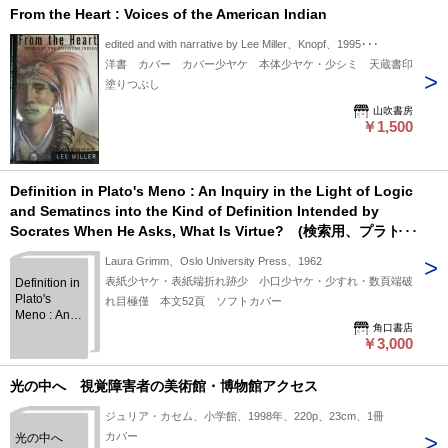
From the Heart : Voices of the American Indian
edited and with narrative by Lee Miller、Knopf、1995･･･
洋書 カバー カバー少ヤケ 本体少ヤケ・少シミ 天蔵書印
塗りつぶし
山吹書房
￥1,500
Definition in Plato's Meno : An Inquiry in the Light of Logic
and Sematincs into the Kind of Definition Intended by
Socrates When He Asks, What Is Virtue? (検索用、プラトン
のメノン ソクラテス)
Laura Grimm、Oslo University Press、1962
表紙少ヤケ・表紙端折れ跡少 小口少ヤケ・少すれ・数頁端破
Definition in
Plato's
れ目極僅 本文52頁 ソフトカバー
Meno : An
角口書店
Inquiry in
￥3,000
the Light of
Logic and
Sematincs
光の中へ 視覚障害者の美術館・博物館アクセス
into the Kind
of Definition
ジュリア・カセム、小学館、1998年、220p、23cm、1冊
Intended by
カバー
光の中へ
Socrates