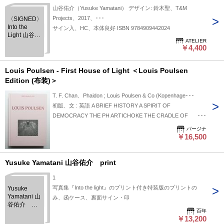
山谷佑介（Yusuke Yamatani） デザイン: 鈴木聖、T&M
Projects、2017、･･･
〈SIGNED〉
Into the
サイン入、HC、本体良好 ISBN 9784909442024
Light 山谷佑
ATELIER
介
￥4,400
Louis Poulsen - First House of Light ＜Louis Poulsen
Edition (布装)＞
T. F. Chan、Phaidon ; Louis Poulsen & Co (Kopenhage･･･
初版、文 : 英語 A BRIEF HISTORY A SPIRIT OF
DEMOCRACY THE PH ARTICHOKE THE CRADLE OF
MODERNISM CRAFT AND TECHNOLOGY INTO THE
パージナ
PRESENT HOME AND BEYOND ENDNOTES
￥16,500
BIBLIOGRAPHY INDEX
Yusuke Yamatani 山谷佑介 print
1
写真集『Into the light』のプリント付き特装版のプリントの
Yusuke
Yamatani 山
み、函ケース、裏面サイン・印
谷佑介
百年
print
￥13,200