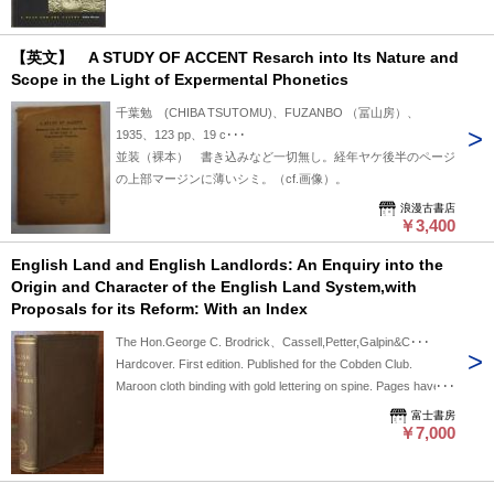
【英文】 A STUDY OF ACCENT Resarch into Its Nature and
Scope in the Light of Expermental Phonetics
千葉勉 (CHIBA TSUTOMU)、FUZANBO （冨山房）、
1935、123 pp、19 c･･･
並装（裸本） 書き込みなど一切無し。経年ヤケ後半のページ
の上部マージンに薄いシミ。（cf.画像）。
浪漫古書店
￥3,400
English Land and English Landlords: An Enquiry into the
Origin and Character of the English Land System,with
Proposals for its Reform: With an Index
The Hon.George C. Brodrick、Cassell,Petter,Galpin&C･･･
Hardcover. First edition. Published for the Cobden Club.
Maroon cloth binding with gold lettering on spine. Pages have
not yet been cut. There is a binding crack between pages 161
富士書房
and 176 that has caused those pages to become detached
￥7,000
from the spine. Exlibris is pasted onto the front paste-down.The
text has some light discoloration.