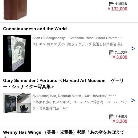
1巻若干綴じ緩み 第2巻前見返しのど少々裂け 511pp./ 514-
小川図書
915pp.，ix. Brown paper covered boards. Rebacked with
￥132,000
cloth，gilt title label. 27.5x22cm. Boards of each vol.rubbed，
somewhat stained and chipped at edge. Edges sunned. A small
bookshop label pasted on front e.p.of vol.1. Pages light spotted.
Consciousness and the World
Hinge of front and rear boards of vol.1 somewhat started. Front
Brian O'Shaughnessy、Clarendon Press Oxford Univers･･･
e.p.of vol.2 partly torn at hinge.
スレキズ 薄ヤケ 天小口地フォクシング 見返し鉛筆書込 英語
丸三文庫
￥3,000
Gary Schneider : Portraits ＜Harvard Art Museum ゲーリ
ー・シュナイダー写真集＞
By (author) Kao, Deborah Martin、Yale University Pr･･･
本体擦れ少折れスリキズ、コーティング浮き有・ペーパーバッ
ク・写真集専門店・4-1
ミキ書房
￥3,200
Wenny Has Wings （英書・児童書）邦訳「あの空をおぼえて