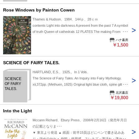
Rose Windows by Painton Cowen
Thames & Hudson、1984、144ｐ、28ｃｍ
contents Light into darkness A present from the past 7 A symbol
of truth Queen of cathedrals 12 PLATES The making From
wheels to roses and to flames 33 The rose in the cathedral The
ハナ書房
glass in the rose 41 PLATES The meaning Purification: wisdom
￥1,500
The universe; turning to one 85 From time to eternity; wheel
and rose A key to nature 90 Numbers and geometry of Creation
SCIENCE OF FAIRY TALES.
91 Illumination: knowledge 95 The star 95 Jewelled light 95
Union: love 96 The enlightening rose 96 The rose and the grail
HARTLAND, E.S.、1925.、In 1 Vols.
99 The kingdom of the Spirit 102 PLATES 105 Divine geometry
The Science of Fairy Tales. An Inquiry into Fairy Mythology.
SCIENCE
Geometrical schemes 122 Creation 128 Roses for the Queen
OF FAIRY
xii,372pp. (Methuen, 1925) Original light blue cloth, spine gilt
of Heaven 134 Revelation Source references 141 Further
TALES.
titled, all edges foxed and stained, previous owner's name and
北沢書店
reading 142 Index 143 Contents ヤケ
stamp on front fee endpaper, some red pencil markings and
￥19,800
unde
Into the Light
Mccann Richard、Ebury Press、2006年2月16日（発売年月日
の記載となりま･･･
▼ 東京より発送 ▲ 紙面：前半15頁ほどにペンで書き込みあ
り・強めのヤケ▲ 外観：使用感、スレキズ・薄汚れ・薄ヤケ