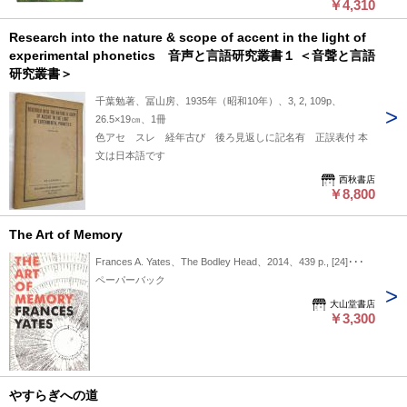
￥4,310
Research into the nature & scope of accent in the light of
experimental phonetics 音声と言語研究叢書１ ＜音聲と言語
研究叢書＞
千葉勉著、冨山房、1935年（昭和10年）、3, 2, 109p、
26.5×19㎝、1冊
色アセ スレ 経年古び 後ろ見返しに記名有 正誤表付 本
文は日本語です
西秋書店
￥8,800
The Art of Memory
Frances A. Yates、The Bodley Head、2014、439 p., [24]･･･
ペーパーバック
大山堂書店
￥3,300
やすらぎへの道