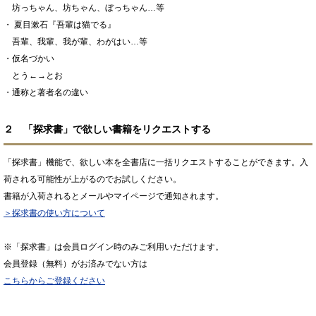
坊っちゃん、坊ちゃん、ぼっちゃん…等
・ 夏目漱石『吾輩は猫でる』
吾輩、我輩、我が輩、わがはい…等
・仮名づかい
とう←→とお
・通称と著者名の違い
２ 「探求書」で欲しい書籍をリクエストする
「探求書」機能で、欲しい本を全書店に一括リクエストすることができます。入
荷される可能性が上がるのでお試しください。
書籍が入荷されるとメールやマイページで通知されます。
＞探求書の使い方について
※「探求書」は会員ログイン時のみご利用いただけます。
会員登録（無料）がお済みでない方は
こちらからご登録ください