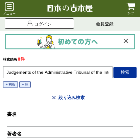
かご
メニュー
会員登録
ログイン
0件
検索結果
+ 初版
+ 揃
絞り込み検索
書名
著者名