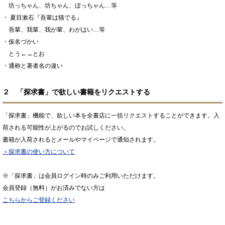
坊っちゃん、坊ちゃん、ぼっちゃん…等
・ 夏目漱石『吾輩は猫でる』
吾輩、我輩、我が輩、わがはい…等
・仮名づかい
とう←→とお
・通称と著者名の違い
２ 「探求書」で欲しい書籍をリクエストする
「探求書」機能で、欲しい本を全書店に一括リクエストすることができます。入
荷される可能性が上がるのでお試しください。
書籍が入荷されるとメールやマイページで通知されます。
＞探求書の使い方について
※「探求書」は会員ログイン時のみご利用いただけます。
会員登録（無料）がお済みでない方は
こちらからご登録ください