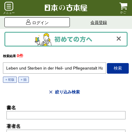
かご
メニュー
会員登録
ログイン
0件
検索結果
+ 初版
+ 揃
絞り込み検索
書名
著者名