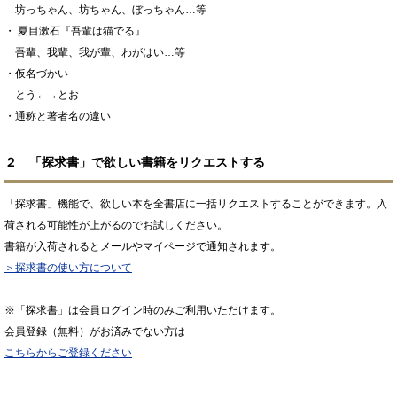
坊っちゃん、坊ちゃん、ぼっちゃん…等
・ 夏目漱石『吾輩は猫でる』
吾輩、我輩、我が輩、わがはい…等
・仮名づかい
とう←→とお
・通称と著者名の違い
２ 「探求書」で欲しい書籍をリクエストする
「探求書」機能で、欲しい本を全書店に一括リクエストすることができます。入
荷される可能性が上がるのでお試しください。
書籍が入荷されるとメールやマイページで通知されます。
＞探求書の使い方について
※「探求書」は会員ログイン時のみご利用いただけます。
会員登録（無料）がお済みでない方は
こちらからご登録ください