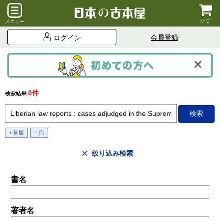
かご
メニュー
会員登録
ログイン
0件
検索結果
+ 初版
+ 揃
絞り込み検索
書名
著者名