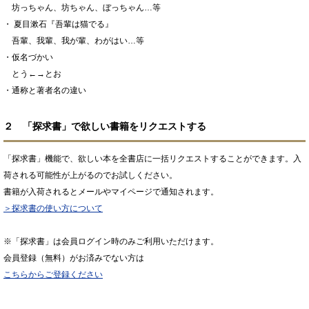
坊っちゃん、坊ちゃん、ぼっちゃん…等
・ 夏目漱石『吾輩は猫でる』
吾輩、我輩、我が輩、わがはい…等
・仮名づかい
とう←→とお
・通称と著者名の違い
２ 「探求書」で欲しい書籍をリクエストする
「探求書」機能で、欲しい本を全書店に一括リクエストすることができます。入
荷される可能性が上がるのでお試しください。
書籍が入荷されるとメールやマイページで通知されます。
＞探求書の使い方について
※「探求書」は会員ログイン時のみご利用いただけます。
会員登録（無料）がお済みでない方は
こちらからご登録ください