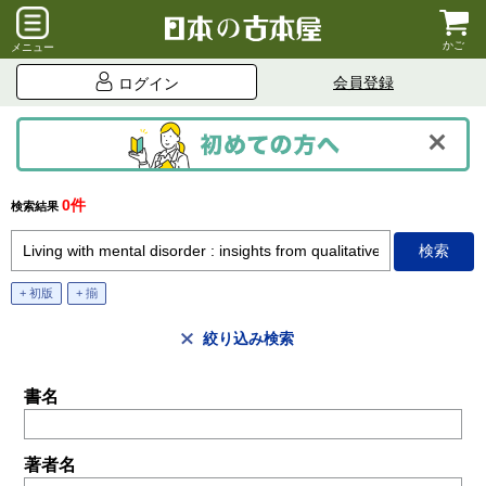
かご
メニュー
会員登録
ログイン
0件
検索結果
+ 初版
+ 揃
絞り込み検索
書名
著者名