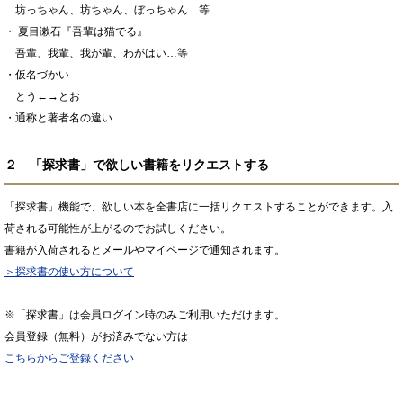
坊っちゃん、坊ちゃん、ぼっちゃん…等
・ 夏目漱石『吾輩は猫でる』
吾輩、我輩、我が輩、わがはい…等
・仮名づかい
とう←→とお
・通称と著者名の違い
２ 「探求書」で欲しい書籍をリクエストする
「探求書」機能で、欲しい本を全書店に一括リクエストすることができます。入
荷される可能性が上がるのでお試しください。
書籍が入荷されるとメールやマイページで通知されます。
＞探求書の使い方について
※「探求書」は会員ログイン時のみご利用いただけます。
会員登録（無料）がお済みでない方は
こちらからご登録ください