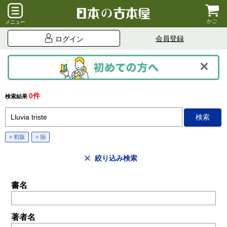
かご
メニュー
会員登録
ログイン
0件
検索結果
+ 初版
+ 揃
絞り込み検索
書名
著者名