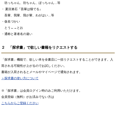
坊っちゃん、坊ちゃん、ぼっちゃん…等
・ 夏目漱石『吾輩は猫でる』
吾輩、我輩、我が輩、わがはい…等
・仮名づかい
とう←→とお
・通称と著者名の違い
２ 「探求書」で欲しい書籍をリクエストする
「探求書」機能で、欲しい本を全書店に一括リクエストすることができます。入
荷される可能性が上がるのでお試しください。
書籍が入荷されるとメールやマイページで通知されます。
＞探求書の使い方について
※「探求書」は会員ログイン時のみご利用いただけます。
会員登録（無料）がお済みでない方は
こちらからご登録ください