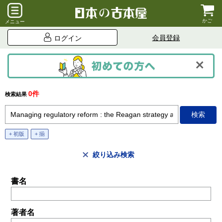
かご
メニュー
会員登録
ログイン
0件
検索結果
+ 初版
+ 揃
絞り込み検索
書名
著者名