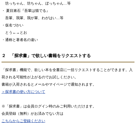
坊っちゃん、坊ちゃん、ぼっちゃん…等
・ 夏目漱石『吾輩は猫でる』
吾輩、我輩、我が輩、わがはい…等
・仮名づかい
とう←→とお
・通称と著者名の違い
２ 「探求書」で欲しい書籍をリクエストする
「探求書」機能で、欲しい本を全書店に一括リクエストすることができます。入
荷される可能性が上がるのでお試しください。
書籍が入荷されるとメールやマイページで通知されます。
＞探求書の使い方について
※「探求書」は会員ログイン時のみご利用いただけます。
会員登録（無料）がお済みでない方は
こちらからご登録ください