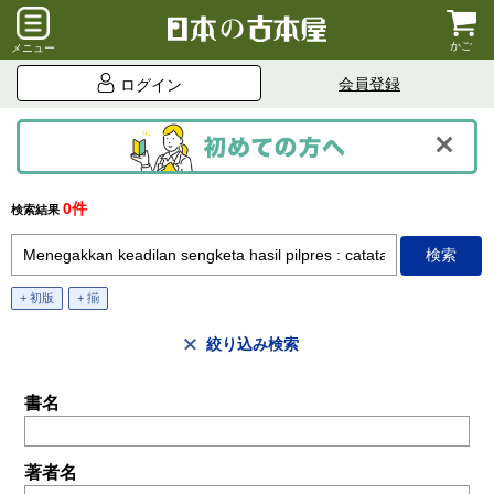
かご
メニュー
会員登録
ログイン
0件
検索結果
+ 初版
+ 揃
絞り込み検索
書名
著者名