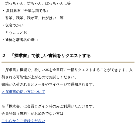
坊っちゃん、坊ちゃん、ぼっちゃん…等
・ 夏目漱石『吾輩は猫でる』
吾輩、我輩、我が輩、わがはい…等
・仮名づかい
とう←→とお
・通称と著者名の違い
２ 「探求書」で欲しい書籍をリクエストする
「探求書」機能で、欲しい本を全書店に一括リクエストすることができます。入
荷される可能性が上がるのでお試しください。
書籍が入荷されるとメールやマイページで通知されます。
＞探求書の使い方について
※「探求書」は会員ログイン時のみご利用いただけます。
会員登録（無料）がお済みでない方は
こちらからご登録ください