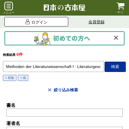
かご
メニュー
会員登録
ログイン
0件
検索結果
+ 初版
+ 揃
絞り込み検索
書名
著者名