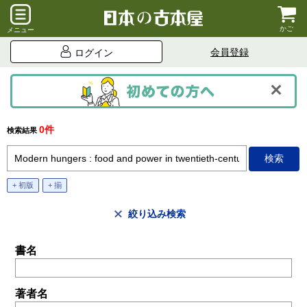
かご
メニュー
会員登録
ログイン
0件
検索結果
+ 初版
+ 揃
絞り込み検索
書名
著者名