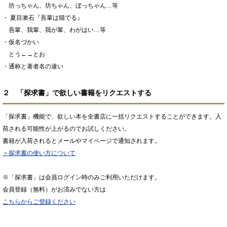
坊っちゃん、坊ちゃん、ぼっちゃん…等
・ 夏目漱石『吾輩は猫でる』
吾輩、我輩、我が輩、わがはい…等
・仮名づかい
とう←→とお
・通称と著者名の違い
２ 「探求書」で欲しい書籍をリクエストする
「探求書」機能で、欲しい本を全書店に一括リクエストすることができます。入
荷される可能性が上がるのでお試しください。
書籍が入荷されるとメールやマイページで通知されます。
＞探求書の使い方について
※「探求書」は会員ログイン時のみご利用いただけます。
会員登録（無料）がお済みでない方は
こちらからご登録ください