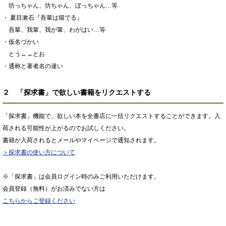
坊っちゃん、坊ちゃん、ぼっちゃん…等
・ 夏目漱石『吾輩は猫でる』
吾輩、我輩、我が輩、わがはい…等
・仮名づかい
とう←→とお
・通称と著者名の違い
２ 「探求書」で欲しい書籍をリクエストする
「探求書」機能で、欲しい本を全書店に一括リクエストすることができます。入
荷される可能性が上がるのでお試しください。
書籍が入荷されるとメールやマイページで通知されます。
＞探求書の使い方について
※「探求書」は会員ログイン時のみご利用いただけます。
会員登録（無料）がお済みでない方は
こちらからご登録ください