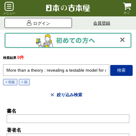
かご
メニュー
会員登録
ログイン
0件
検索結果
+ 初版
+ 揃
絞り込み検索
書名
著者名