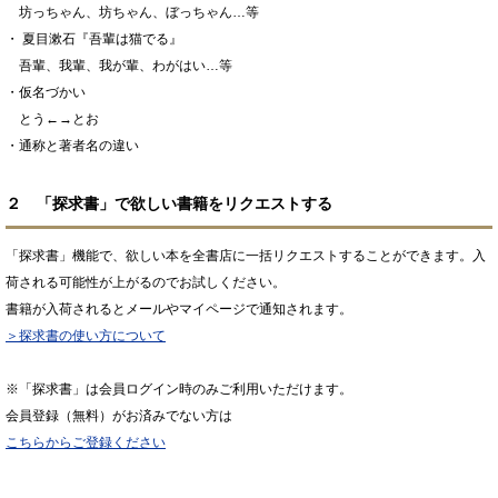
坊っちゃん、坊ちゃん、ぼっちゃん…等
・ 夏目漱石『吾輩は猫でる』
吾輩、我輩、我が輩、わがはい…等
・仮名づかい
とう←→とお
・通称と著者名の違い
２ 「探求書」で欲しい書籍をリクエストする
「探求書」機能で、欲しい本を全書店に一括リクエストすることができます。入
荷される可能性が上がるのでお試しください。
書籍が入荷されるとメールやマイページで通知されます。
＞探求書の使い方について
※「探求書」は会員ログイン時のみご利用いただけます。
会員登録（無料）がお済みでない方は
こちらからご登録ください