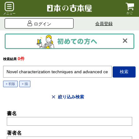
かご
メニュー
会員登録
ログイン
0件
検索結果
+ 初版
+ 揃
絞り込み検索
書名
著者名