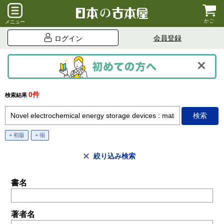
かご
メニュー
会員登録
ログイン
0件
検索結果
+ 初版
+ 揃
絞り込み検索
書名
著者名