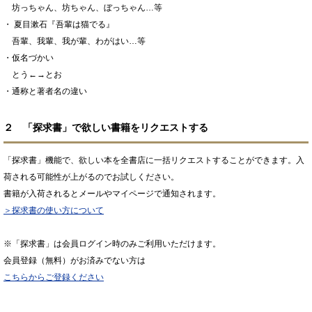
坊っちゃん、坊ちゃん、ぼっちゃん…等
・ 夏目漱石『吾輩は猫でる』
吾輩、我輩、我が輩、わがはい…等
・仮名づかい
とう←→とお
・通称と著者名の違い
２ 「探求書」で欲しい書籍をリクエストする
「探求書」機能で、欲しい本を全書店に一括リクエストすることができます。入
荷される可能性が上がるのでお試しください。
書籍が入荷されるとメールやマイページで通知されます。
＞探求書の使い方について
※「探求書」は会員ログイン時のみご利用いただけます。
会員登録（無料）がお済みでない方は
こちらからご登録ください