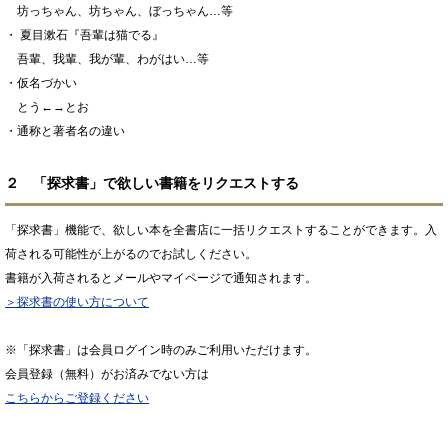
坊っちゃん、坊ちゃん、ぼっちゃん…等
・ 夏目漱石『吾輩は猫でる』
吾輩、我輩、我が輩、わがはい…等
・仮名づかい
とう←→とお
・通称と著者名の違い
２ 「探求書」で欲しい書籍をリクエストする
「探求書」機能で、欲しい本を全書店に一括リクエストすることができます。入
荷される可能性が上がるのでお試しください。
書籍が入荷されるとメールやマイページで通知されます。
＞探求書の使い方について
※「探求書」は会員ログイン時のみご利用いただけます。
会員登録（無料）がお済みでない方は
こちらからご登録ください