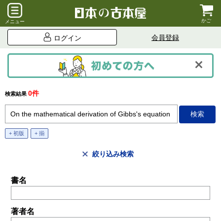
かご
メニュー
会員登録
ログイン
0件
検索結果
+ 初版
+ 揃
絞り込み検索
書名
著者名