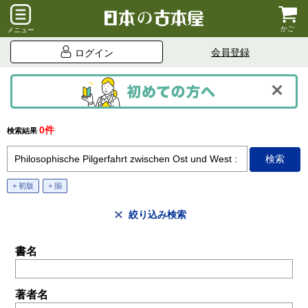
かご
メニュー
会員登録
ログイン
0件
検索結果
+ 初版
+ 揃
絞り込み検索
書名
著者名