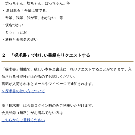
坊っちゃん、坊ちゃん、ぼっちゃん…等
・ 夏目漱石『吾輩は猫でる』
吾輩、我輩、我が輩、わがはい…等
・仮名づかい
とう←→とお
・通称と著者名の違い
２ 「探求書」で欲しい書籍をリクエストする
「探求書」機能で、欲しい本を全書店に一括リクエストすることができます。入
荷される可能性が上がるのでお試しください。
書籍が入荷されるとメールやマイページで通知されます。
＞探求書の使い方について
※「探求書」は会員ログイン時のみご利用いただけます。
会員登録（無料）がお済みでない方は
こちらからご登録ください