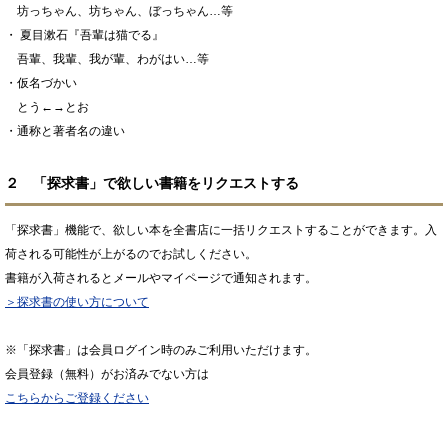
坊っちゃん、坊ちゃん、ぼっちゃん…等
・ 夏目漱石『吾輩は猫でる』
吾輩、我輩、我が輩、わがはい…等
・仮名づかい
とう←→とお
・通称と著者名の違い
２ 「探求書」で欲しい書籍をリクエストする
「探求書」機能で、欲しい本を全書店に一括リクエストすることができます。入
荷される可能性が上がるのでお試しください。
書籍が入荷されるとメールやマイページで通知されます。
＞探求書の使い方について
※「探求書」は会員ログイン時のみご利用いただけます。
会員登録（無料）がお済みでない方は
こちらからご登録ください