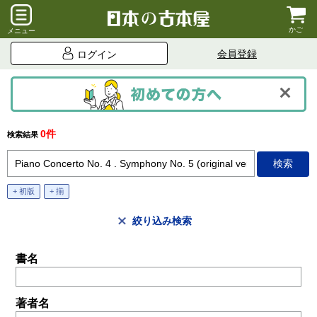
かご
メニュー
会員登録
ログイン
0件
検索結果
+ 初版
+ 揃
絞り込み検索
書名
著者名