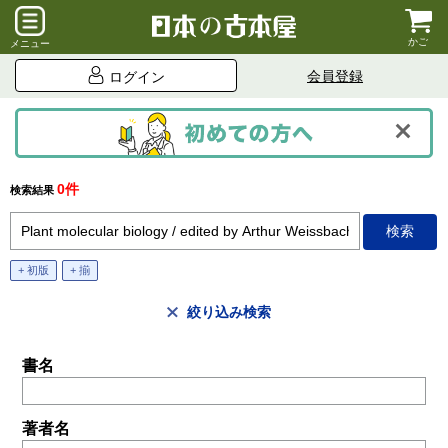
かご
メニュー
会員登録
ログイン
0件
検索結果
+ 初版
+ 揃
絞り込み検索
書名
著者名