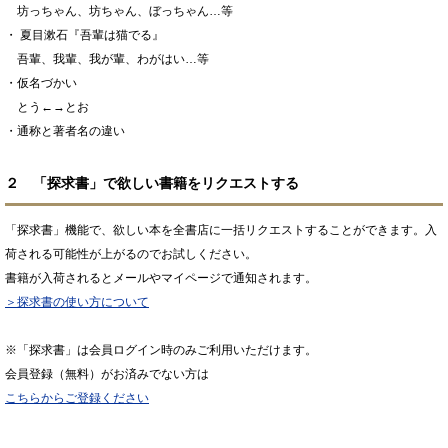
坊っちゃん、坊ちゃん、ぼっちゃん…等
・ 夏目漱石『吾輩は猫でる』
吾輩、我輩、我が輩、わがはい…等
・仮名づかい
とう←→とお
・通称と著者名の違い
２ 「探求書」で欲しい書籍をリクエストする
「探求書」機能で、欲しい本を全書店に一括リクエストすることができます。入
荷される可能性が上がるのでお試しください。
書籍が入荷されるとメールやマイページで通知されます。
＞探求書の使い方について
※「探求書」は会員ログイン時のみご利用いただけます。
会員登録（無料）がお済みでない方は
こちらからご登録ください