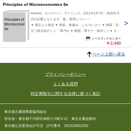
Principles of Microeconomics 6e
Mankiw、センゲージ・ラーニング、2011年2月7日（発売年月
日の記載となります、版・刷等につい･･･
Principles of
Microeconomics
▼ 東京より発送 ▼ 表紙：角傷み・ふちヨレ少々 ▼ 側面：目
6e
立つ斑点状のシミ・薄汚れ ▼ 紙面：薄ヤケ・経年シミ▼ 全体
的に使用感・経年感、ヤケ・シミ・汚れ等の傷み
ノースブックセンター
￥2,440
ページ上部へ戻る
プライバシーポリシー
よくある質問
特定商取引に関する法律に基づく表記
東京都古書籍商業協同組合
所在地：東京都千代田区神田小川町3-22 東京古書会館内
東京都公安委員会許可済 許可番号 301026602392