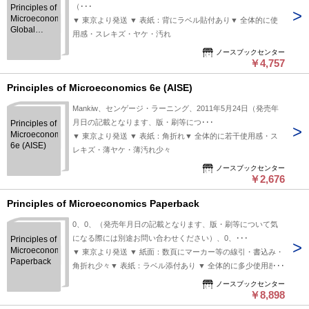
（･･･
Principles of
Microeconomics
▼ 東京より発送 ▼ 表紙：背にラベル貼付あり▼ 全体的に使
Global
用感・スレキズ・ヤケ・汚れ
Edition
ノースブックセンター
￥4,757
Principles of Microeconomics 6e (AISE)
Mankiw、センゲージ・ラーニング、2011年5月24日（発売年
月日の記載となります、版・刷等につ･･･
Principles of
Microeconomics
▼ 東京より発送 ▼ 表紙：角折れ▼ 全体的に若干使用感・ス
6e (AISE)
レキズ・薄ヤケ・薄汚れ少々
ノースブックセンター
￥2,676
Principles of Microeconomics Paperback
0、0、（発売年月日の記載となります、版・刷等について気
になる際には別途お問い合わせください）、0、･･･
Principles of
Microeconomics
▼ 東京より発送 ▼ 紙面：数頁にマーカー等の線引・書込み・
Paperback
角折れ少々▼ 表紙：ラベル添付あり ▼ 全体的に多少使用感・
スレキズ・薄ヤケ・薄汚れ
ノースブックセンター
￥8,898