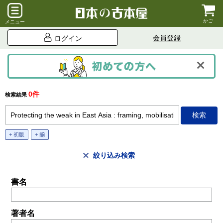
かご
メニュー
会員登録
ログイン
0件
検索結果
+ 初版
+ 揃
絞り込み検索
書名
著者名