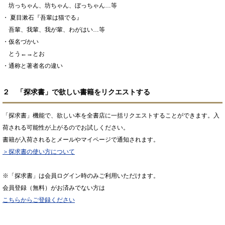
坊っちゃん、坊ちゃん、ぼっちゃん…等
・ 夏目漱石『吾輩は猫でる』
吾輩、我輩、我が輩、わがはい…等
・仮名づかい
とう←→とお
・通称と著者名の違い
２ 「探求書」で欲しい書籍をリクエストする
「探求書」機能で、欲しい本を全書店に一括リクエストすることができます。入
荷される可能性が上がるのでお試しください。
書籍が入荷されるとメールやマイページで通知されます。
＞探求書の使い方について
※「探求書」は会員ログイン時のみご利用いただけます。
会員登録（無料）がお済みでない方は
こちらからご登録ください