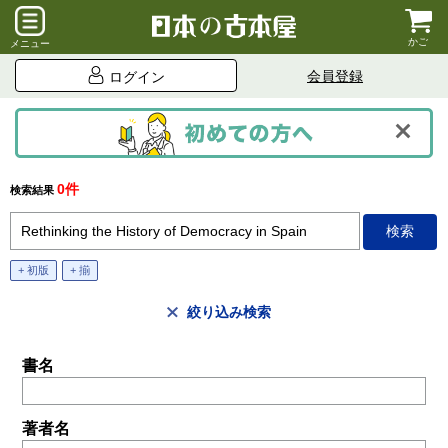
かご
メニュー
会員登録
ログイン
0件
検索結果
+ 初版
+ 揃
絞り込み検索
書名
著者名