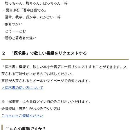
坊っちゃん、坊ちゃん、ぼっちゃん…等
・ 夏目漱石『吾輩は猫でる』
吾輩、我輩、我が輩、わがはい…等
・仮名づかい
とう←→とお
・通称と著者名の違い
２ 「探求書」で欲しい書籍をリクエストする
「探求書」機能で、欲しい本を全書店に一括リクエストすることができます。入
荷される可能性が上がるのでお試しください。
書籍が入荷されるとメールやマイページで通知されます。
＞探求書の使い方について
※「探求書」は会員ログイン時のみご利用いただけます。
会員登録（無料）がお済みでない方は
こちらからご登録ください
こちらの書籍ですか？