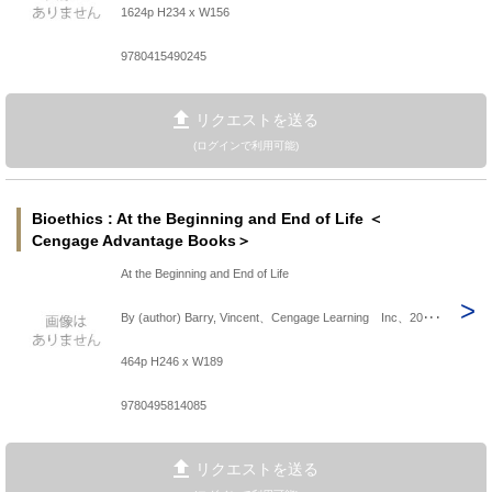
1624p H234 x W156
9780415490245
リクエストを送る
(ログインで利用可能)
Bioethics : At the Beginning and End of Life ＜
Cengage Advantage Books＞
At the Beginning and End of Life
By (author) Barry, Vincent、Cengage Learning Inc、20･･･
464p H246 x W189
9780495814085
リクエストを送る