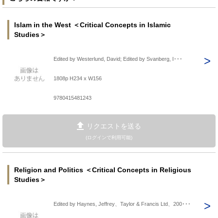
Islam in the West ＜Critical Concepts in Islamic
Studies＞
Edited by Westerlund, David; Edited by Svanberg, I･･･
1808p H234 x W156
9780415481243
リクエストを送る
(ログインで利用可能)
Religion and Politics ＜Critical Concepts in Religious
Studies＞
Edited by Haynes, Jeffrey、Taylor & Francis Ltd、200･･･