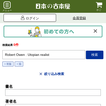
かご
メニュー
会員登録
ログイン
0件
検索結果
+ 初版
+ 揃
絞り込み検索
書名
著者名