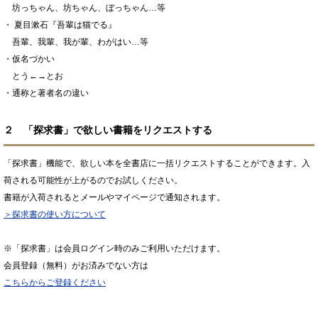
坊っちゃん、坊ちゃん、ぼっちゃん…等
・ 夏目漱石『吾輩は猫でる』
吾輩、我輩、我が輩、わがはい…等
・仮名づかい
とう←→とお
・通称と著者名の違い
２ 「探求書」で欲しい書籍をリクエストする
「探求書」機能で、欲しい本を全書店に一括リクエストすることができます。入
荷される可能性が上がるのでお試しください。
書籍が入荷されるとメールやマイページで通知されます。
＞探求書の使い方について
※「探求書」は会員ログイン時のみご利用いただけます。
会員登録（無料）がお済みでない方は
こちらからご登録ください