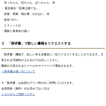
坊っちゃん、坊ちゃん、ぼっちゃん…等
・ 夏目漱石『吾輩は猫でる』
吾輩、我輩、我が輩、わがはい…等
・仮名づかい
とう←→とお
・通称と著者名の違い
２ 「探求書」で欲しい書籍をリクエストする
「探求書」機能で、欲しい本を全書店に一括リクエストすることができます。入
荷される可能性が上がるのでお試しください。
書籍が入荷されるとメールやマイページで通知されます。
＞探求書の使い方について
※「探求書」は会員ログイン時のみご利用いただけます。
会員登録（無料）がお済みでない方は
こちらからご登録ください