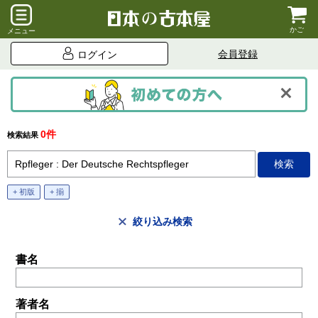
かご
メニュー
会員登録
ログイン
0件
検索結果
+ 初版
+ 揃
絞り込み検索
書名
著者名