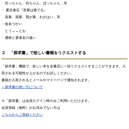
坊っちゃん、坊ちゃん、ぼっちゃん…等
・ 夏目漱石『吾輩は猫でる』
吾輩、我輩、我が輩、わがはい…等
・仮名づかい
とう←→とお
・通称と著者名の違い
２ 「探求書」で欲しい書籍をリクエストする
「探求書」機能で、欲しい本を全書店に一括リクエストすることができます。入
荷される可能性が上がるのでお試しください。
書籍が入荷されるとメールやマイページで通知されます。
＞探求書の使い方について
※「探求書」は会員ログイン時のみご利用いただけます。
会員登録（無料）がお済みでない方は
こちらからご登録ください