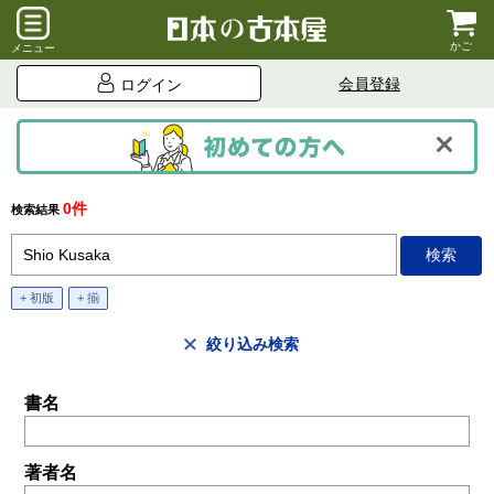
かご
メニュー
会員登録
ログイン
0件
検索結果
+ 初版
+ 揃
絞り込み検索
書名
著者名