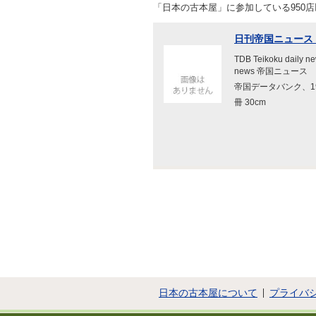
「日本の古本屋」に参加している950
日刊帝国ニュース No.
TDB Teikoku daily ne
news 帝国ニュース
帝国データバンク、19
冊 30cm
日本の古本屋について
プライバ