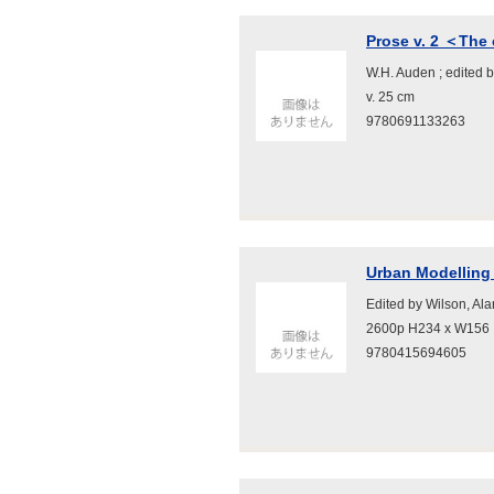
Prose v. 2 ＜The
W.H. Auden ; edited
v. 25 cm
9780691133263
Urban Modelling
Edited by Wilson, A
2600p H234 x W156
9780415694605