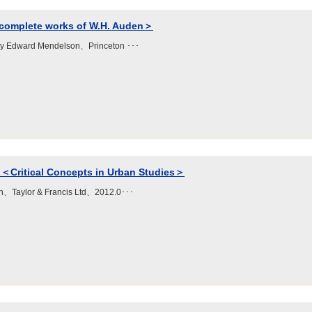
 complete works of W.H. Auden＞
 by Edward Mendelson、Princeton ･･･
 ＜Critical Concepts in Urban Studies＞
lan、Taylor & Francis Ltd、2012.0･･･