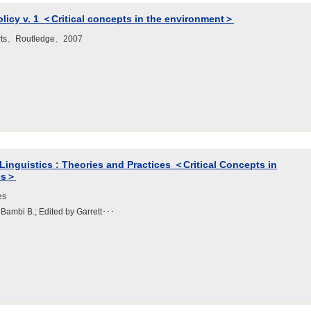
licy v. 1 ＜Critical concepts in the environment＞
erts、Routledge、2007
Linguistics : Theories and Practices ＜Critical Concepts in
es＞
es
, Bambi B.; Edited by Garrett･･･