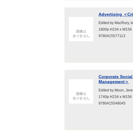
Advertising ＜Cri
Edited by MacRury, 
1800p H234 x W156
9780415577113
Corporate Social
Management＞
Edited by Moon, Jer
1740p H234 x W156
9780415548045