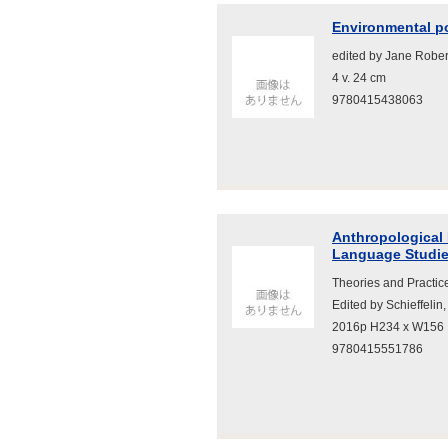
Environmental po
edited by Jane Rob
4 v. 24 cm
9780415438063
Anthropological 
Language Studi
Theories and Practic
Edited by Schieffelin
2016p H234 x W156
9780415551786