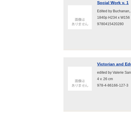
Social Work v. 1
Edited by Buchanan,
1840p H234 x W156
9780415420280
Victorian and Ed
edited by Valerie S
4 v. 26 cm
978-4-86166-127-3