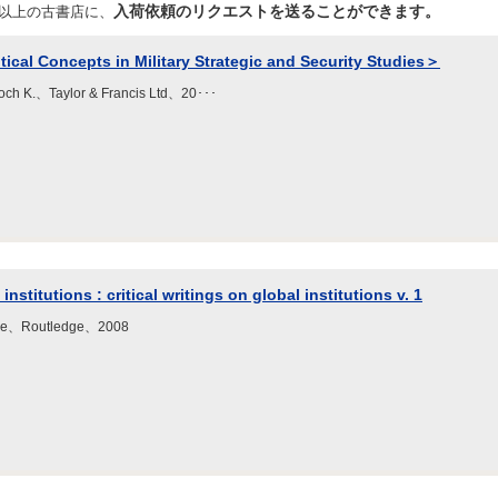
入荷依頼のリクエストを送ることができます。
店以上の古書店に、
itical Concepts in Military Strategic and Security Studies＞
Loch K.、Taylor & Francis Ltd、20･･･
nstitutions : critical writings on global institutions v. 1
olle、Routledge、2008