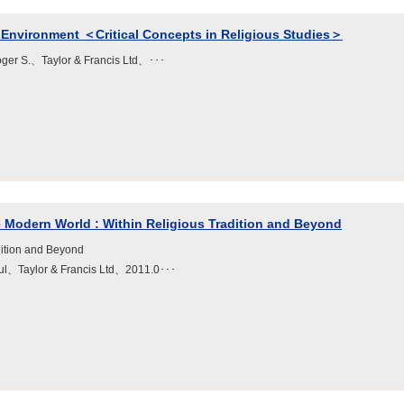
 Environment ＜Critical Concepts in Religious Studies＞
Roger S.、Taylor & Francis Ltd、･･･
the Modern World : Within Religious Tradition and Beyond
dition and Beyond
aul、Taylor & Francis Ltd、2011.0･･･