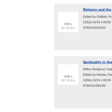
Religion and the
Edited by Gottlieb, 
1552p H234 x W156
9780415554510
Spirituality in 
Within Religious Tra
Edited by Heelas, P
1856p H234 x W156
9780415490290