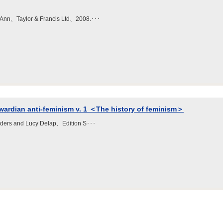
 Ann、Taylor & Francis Ltd、2008.･･･
wardian anti-feminism v. 1 ＜The history of feminism＞
anders and Lucy Delap、Edition S･･･