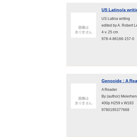
US Latino/a writi
US Latina writing
edited by A. Rober
4 v. 25 cm
978-4-86166-157-0
Genocide : A Re
A Reader
By (author) Meierhen
400p H259 x W183
9780195377668