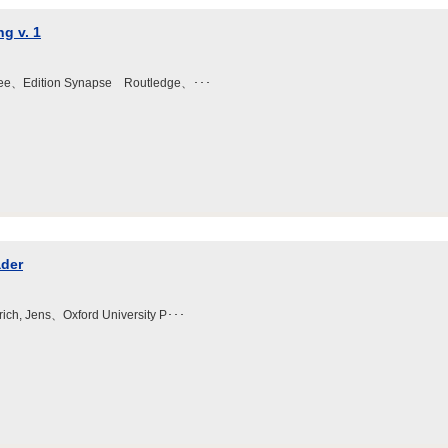
ng v. 1
t Lee、Edition Synapse Routledge、･･･
ader
rich, Jens、Oxford University P･･･