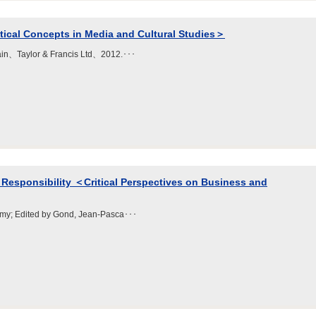
tical Concepts in Media and Cultural Studies＞
Iain、Taylor & Francis Ltd、2012.･･･
 Responsibility ＜Critical Perspectives on Business and
emy; Edited by Gond, Jean-Pasca･･･