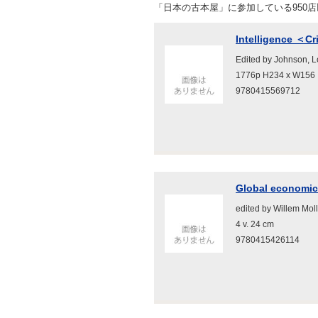
「日本の古本屋」に参加している950
Intelligence ＜Cr
Edited by Johnson, 
1776p H234 x W156
9780415569712
Global economic i
edited by Willem M
4 v. 24 cm
9780415426114