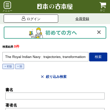
かご
メニュー
会員登録
ログイン
0件
検索結果
+ 初版
+ 揃
絞り込み検索
書名
著者名