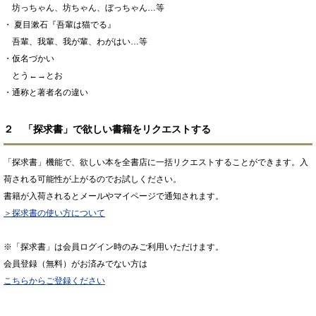
坊っちゃん、坊ちゃん、ぼっちゃん…等
・ 夏目漱石『吾輩は猫でる』
吾輩、我輩、我が輩、わがはい…等
・仮名づかい
とう←→とお
・通称と著者名の違い
２ 「探求書」で欲しい書籍をリクエストする
「探求書」機能で、欲しい本を全書店に一括リクエストすることができます。入
荷される可能性が上がるのでお試しください。
書籍が入荷されるとメールやマイページで通知されます。
＞探求書の使い方について
※「探求書」は会員ログイン時のみご利用いただけます。
会員登録（無料）がお済みでない方は
こちらからご登録ください