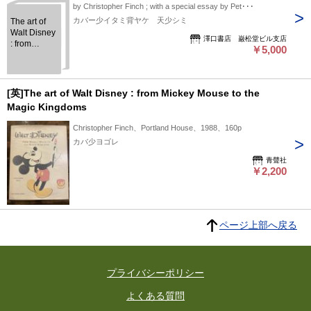
by Christopher Finch ; with a special essay by Pet･･･
カバー少イタミ背ヤケ 天少シミ
The art of
Walt Disney
澤口書店 巌松堂ビル支店
: from
￥5,000
Mickey
Mouse to
the Magic
Kingdoms
[英]The art of Walt Disney : from Mickey Mouse to the
Magic Kingdoms
Christopher Finch、Portland House、1988、160p
カバ少ヨゴレ
青聲社
￥2,200
ページ上部へ戻る
プライバシーポリシー
よくある質問