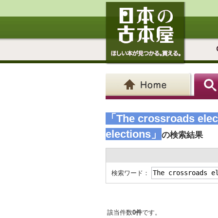
「The crossroads elect
elections」
の検索結果
検索ワード：
該当件数
0件
です。