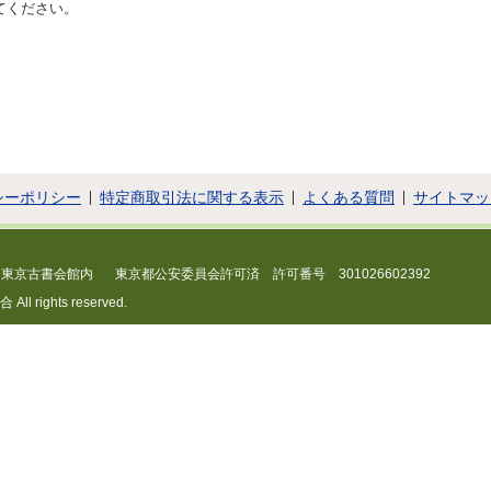
てください。
シーポリシー
特定商取引法に関する表示
よくある質問
サイトマッ
 東京古書会館内
東京都公安委員会許可済 許可番号 301026602392
 rights reserved.