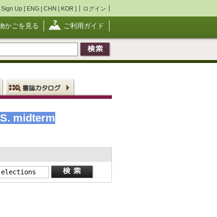
Sign Up [
ENG
|
CHN
|
KOR
]
ログイン
物かごを見る
ご利用ガイド
.S. midterm