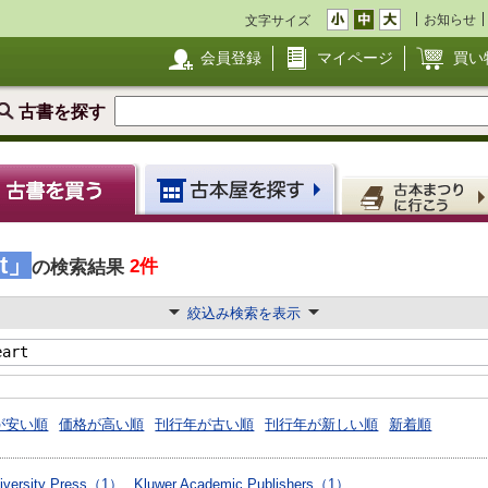
お知らせ
文字サイズ
会員登録
マイページ
買い
古書を探す
rt」
2件
の検索結果
絞込み検索を表示
が安い順
価格が高い順
刊行年が古い順
刊行年が新しい順
新着順
iversity Press（1）
Kluwer Academic Publishers（1）