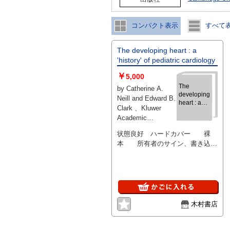
コンパクト表示
すべて
The developing heart : a
'history' of pediatric cardiology
￥
5,000
The
by Catherine A.
developing
Neill and Edward B.
heart : a
Clark 、Kluwer
'history' of
Academic
pediatric
Publishers 、C1995
cardiology
状態良好 ハードカバー 裸
、25cm 、1
本 所有者のサイン、書き込み
あり
木村書店