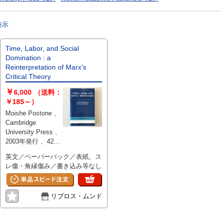
表示
Time, Labor, and Social
Domination : a
Reinterpretation of Marx's
Critical Theory
￥
6,000
（送料：
￥185～）
Moishe Postone 、
Cambridge
University Press 、
2003年発行 、424 p
、23 cm
英文／ペーパーバック／表紙、ス
レ傷・角縁傷み／書き込み等なし
リブロス・ムンド