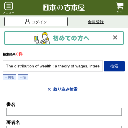
かご
メニュー
会員登録
ログイン
0件
検索結果
+ 初版
+ 揃
絞り込み検索
書名
著者名