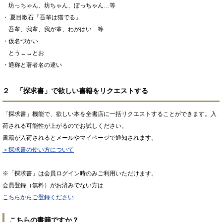
坊っちゃん、坊ちゃん、ぼっちゃん…等
・ 夏目漱石『吾輩は猫でる』
吾輩、我輩、我が輩、わがはい…等
・仮名づかい
とう←→とお
・通称と著者名の違い
２ 「探求書」で欲しい書籍をリクエストする
「探求書」機能で、欲しい本を全書店に一括リクエストすることができます。入
荷される可能性が上がるのでお試しください。
書籍が入荷されるとメールやマイページで通知されます。
＞探求書の使い方について
※「探求書」は会員ログイン時のみご利用いただけます。
会員登録（無料）がお済みでない方は
こちらからご登録ください
こちらの書籍ですか？