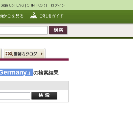
Sign Up [
ENG
|
CHN
|
KOR
]
ログイン
物かごを見る
ご利用ガイド
in Germany」
の検索結果