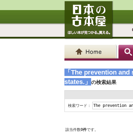
「The prevention and s
states.」
の検索結果
検索ワード：
該当件数
0件
です。