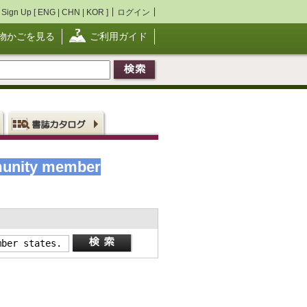
Sign Up [
ENG
|
CHN
|
KOR
]
ログイン
物かごを見る
ご利用ガイド
mmunity member