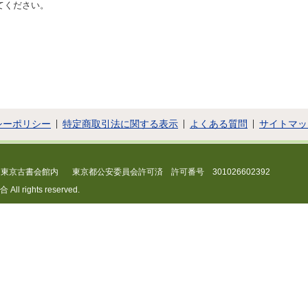
てください。
シーポリシー
特定商取引法に関する表示
よくある質問
サイトマッ
 東京古書会館内
東京都公安委員会許可済 許可番号 301026602392
 rights reserved.