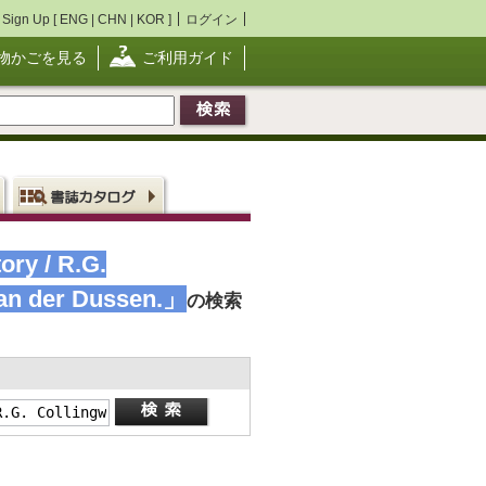
Sign Up [
ENG
|
CHN
|
KOR
]
ログイン
物かごを見る
ご利用ガイド
ory / R.G.
 van der Dussen.」
の検索