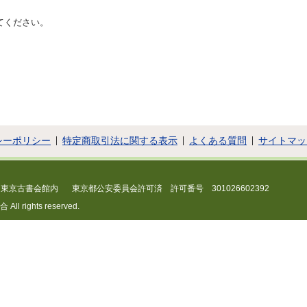
てください。
シーポリシー
特定商取引法に関する表示
よくある質問
サイトマッ
 東京古書会館内
東京都公安委員会許可済 許可番号 301026602392
 rights reserved.