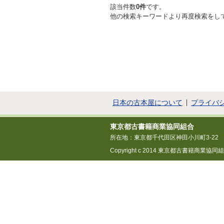
該当件数
0件
です。
他の検索キーワードより再度検索をし
日本の古本屋について
プライバ
東京都古書籍商業協同組合
所在地：東京都千代田区神田小川町3-22
Copyright c 2014 東京都古書籍商業協同組合 All