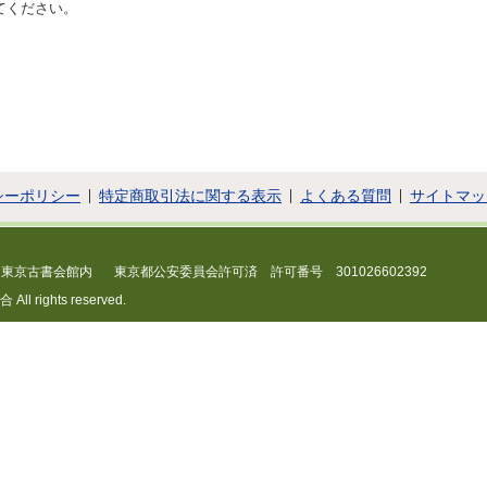
てください。
シーポリシー
特定商取引法に関する表示
よくある質問
サイトマッ
 東京古書会館内
東京都公安委員会許可済 許可番号 301026602392
 rights reserved.